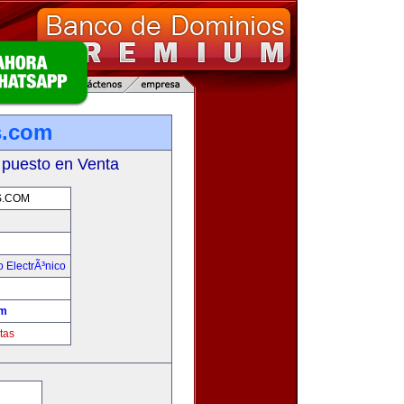
s.com
 puesto en Venta
S.COM
 ElectrÃ³nico
!
om
tas