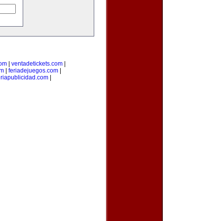
com
|
ventadetickets.com
|
om
|
feriadejuegos.com
|
eriapublicidad.com
|