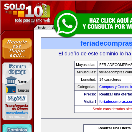
feriadecompra
El dueño de este dominio lo ha
Mayusculas:
FERIADECOMPRA
Minusculas:
feriadecompras.com
Longitud:
14 caracteres
Categorias:
Compras y Comercio
Precio:
Realizar una oferta
Visitar!
feriadecompras.c
Serán consideradas ofer
Realizar una Oferta