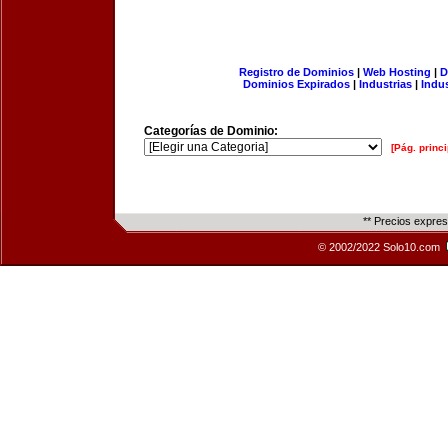
Registro de Dominios
|
Web Hosting
|
D
Dominios Expirados
|
Industrias
|
Indu
Categorías de Dominio:
[Pág. princi
** Precios expre
© 2002/2022 Solo10.com