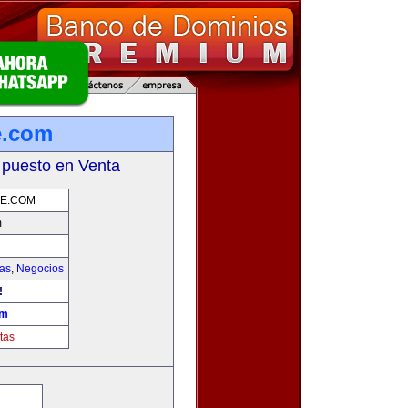
e.com
 puesto en Venta
E.COM
m
ias
,
Negocios
!
om
tas