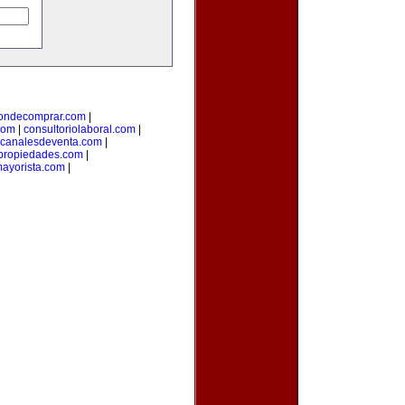
ondecomprar.com
|
com
|
consultoriolaboral.com
|
canalesdeventa.com
|
propiedades.com
|
ayorista.com
|