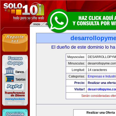
desarrollopym
El dueño de este dominio lo ha
Mayusculas:
DESARROLLOPYM
Minusculas:
desarrollopyme.co
Longitud:
14 caracteres
Categorias:
Empresas e Industr
Precio:
Realizar una oferta
Visitar!
desarrollopyme.c
Serán consideradas ofer
Realizar una Oferta