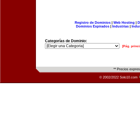
Registro de Dominios
|
Web Hosting
|
D
Dominios Expirados
|
Industrias
|
Indu
Categorías de Dominio:
[Pág. princi
** Precios expre
© 2002/2022 Solo10.com