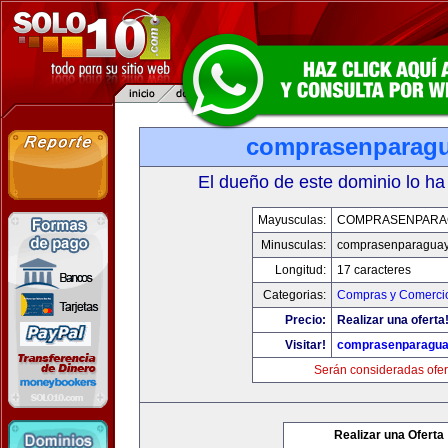
comprasenparag
El dueño de este dominio lo ha
Mayusculas:
COMPRASENPARA
Minusculas:
comprasenparagua
Longitud:
17 caracteres
Categorias:
Compras y Comercio
Precio:
Realizar una oferta
Visitar!
comprasenparagua
Serán consideradas ofer
Realizar una Oferta