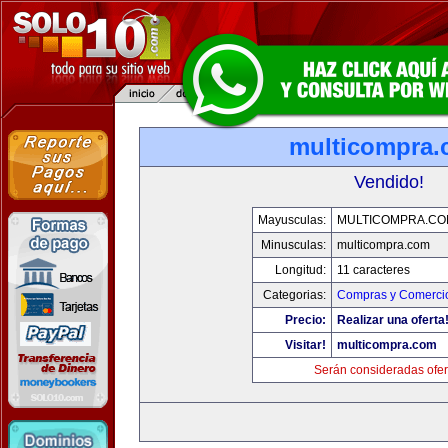
multicompra
Vendido!
Mayusculas:
MULTICOMPRA.CO
Minusculas:
multicompra.com
Longitud:
11 caracteres
Categorias:
Compras y Comercio
Precio:
Realizar una oferta
Visitar!
multicompra.com
Serán consideradas ofer