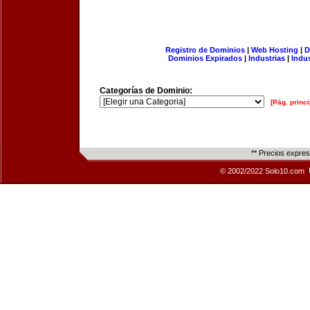
Registro de Dominios
|
Web Hosting
|
D
Dominios Expirados
|
Industrias
|
Indu
Categorías de Dominio:
[Pág. princi
** Precios expre
© 2002/2022 Solo10.com