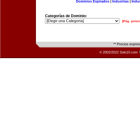
Dominios Expirados
|
Industrias
|
Indu
Categorías de Dominio:
[Pág. princi
** Precios expre
© 2002/2022 Solo10.com