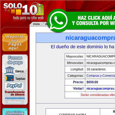
nicaraguacompr
El dueño de este dominio lo ha
Mayusculas:
NICARAGUACOMP
Minusculas:
nicaraguacompras.
Longitud:
16 caracteres
Categorias:
Compras y Comercio
Precio:
$650.00
Visitar!
nicaraguacompras
Serán consideradas ofer
R