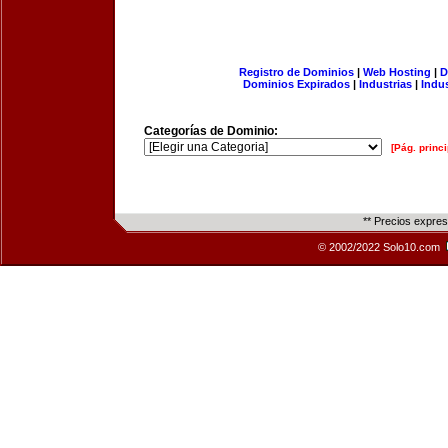
Registro de Dominios
|
Web Hosting
|
D
Dominios Expirados
|
Industrias
|
Indu
Categorías de Dominio:
[Pág. princi
** Precios expre
© 2002/2022 Solo10.com