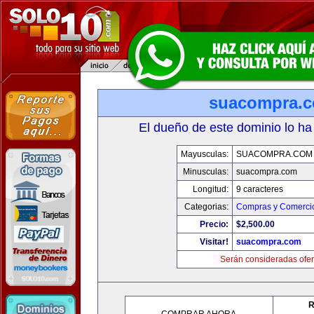
suacompra.
El dueño de este dominio lo ha
Mayusculas:
SUACOMPRA.COM
Minusculas:
suacompra.com
Longitud:
9 caracteres
Categorias:
Compras y Comercio
Precio:
$2,500.00
Visitar!
suacompra.com
Serán consideradas ofer
R