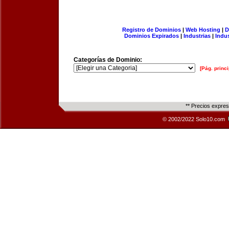
Registro de Dominios
|
Web Hosting
|
D
Dominios Expirados
|
Industrias
|
Indu
Categorías de Dominio:
[Pág. princi
** Precios expre
© 2002/2022 Solo10.com