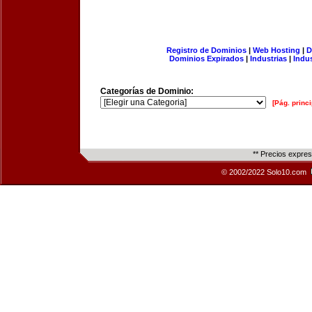
Registro de Dominios
|
Web Hosting
|
D
Dominios Expirados
|
Industrias
|
Indu
Categorías de Dominio:
[Pág. princi
** Precios expre
© 2002/2022 Solo10.com