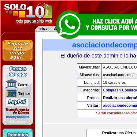
asociaciondecom
El dueño de este dominio lo ha
Mayusculas:
ASOCIACIONDEC
Minusculas:
asociaciondecompr
Longitud:
19 caracteres
Categorias:
Compras y Comercio
Precio:
Realizar una oferta
Visitar!
asociaciondecomp
Serán consideradas ofer
Realizar una Oferta