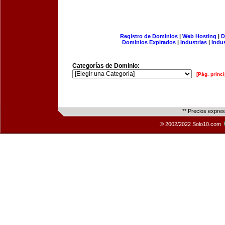
Registro de Dominios
|
Web Hosting
|
D
Dominios Expirados
|
Industrias
|
Indu
Categorías de Dominio:
[Pág. princi
** Precios expre
© 2002/2022 Solo10.com