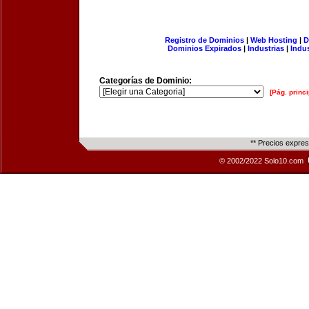
Registro de Dominios
|
Web Hosting
|
D
Dominios Expirados
|
Industrias
|
Indu
Categorías de Dominio:
[Pág. princi
** Precios expre
© 2002/2022 Solo10.com