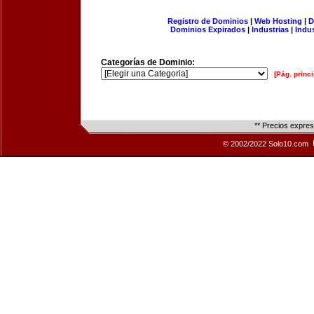
Registro de Dominios
|
Web Hosting
|
D
Dominios Expirados
|
Industrias
|
Indu
Categorías de Dominio:
[Pág. princi
** Precios expre
© 2002/2022 Solo10.com