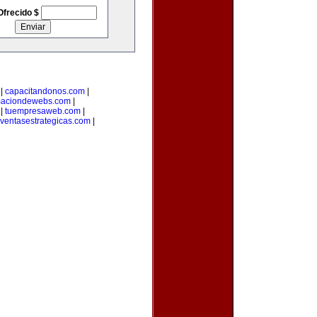
Ofrecido $
|
capacitandonos.com
|
maciondewebs.com
|
|
tuempresaweb.com
|
ventasestrategicas.com
|