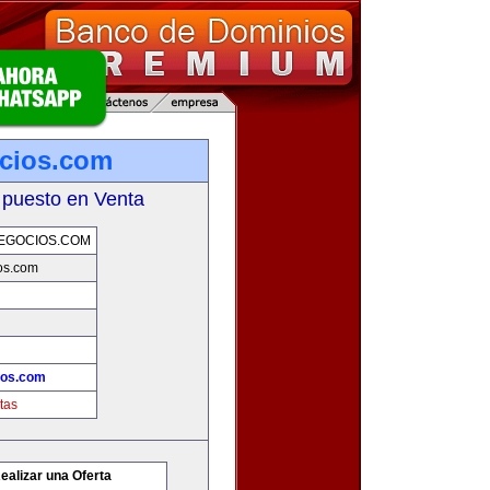
cios.com
 puesto en Venta
EGOCIOS.COM
os.com
ios.com
tas
ealizar una Oferta