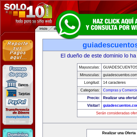
guiadescuento
El dueño de este dominio lo ha
Mayusculas:
GUIADESCUENTO
Minusculas:
guiadescuentos.co
Longitud:
14 caracteres
Categorias:
Compras y Comercio
Precio:
Realizar una oferta
Visitar!
guiadescuentos.c
Serán consideradas ofer
Realizar una Oferta