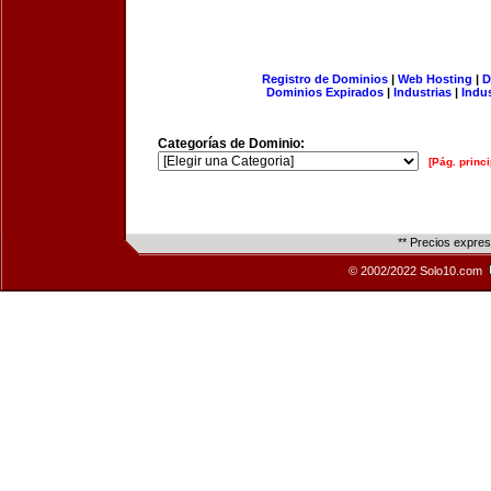
Registro de Dominios
|
Web Hosting
|
D
Dominios Expirados
|
Industrias
|
Indu
Categorías de Dominio:
[Pág. princi
** Precios expre
© 2002/2022 Solo10.com