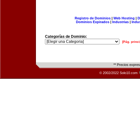
Registro de Dominios
|
Web Hosting
|
D
Dominios Expirados
|
Industrias
|
Indu
Categorías de Dominio:
[Pág. princi
** Precios expre
© 2002/2022 Solo10.com