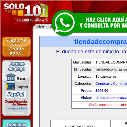
tiendadecompr
El dueño de este dominio lo ha
Mayusculas:
TIENDADECOMPR
Minusculas:
tiendadecompras.c
Longitud:
15 caracteres
Categorias:
Compras y Comercio
Precio:
$995.00
Visitar!
tiendadecompras.
Serán consideradas ofer
R