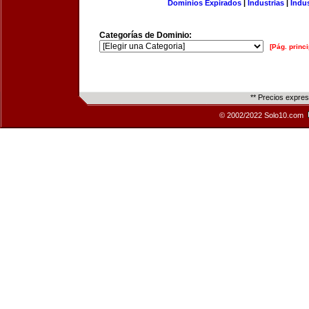
Dominios Expirados
|
Industrias
|
Indu
Categorías de Dominio:
[Pág. princi
** Precios expre
© 2002/2022 Solo10.com