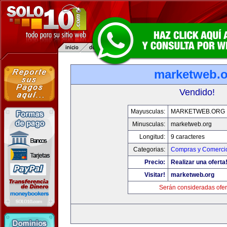
marketweb.o
Vendido!
Mayusculas:
MARKETWEB.ORG
Minusculas:
marketweb.org
Longitud:
9 caracteres
Categorias:
Compras y Comercio
Precio:
Realizar una oferta
Visitar!
marketweb.org
Serán consideradas ofer