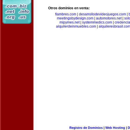
Otros dominios en venta:
fiambres.com
|
desarrollodevideojuegos.com
|
meetingsbydesign.com
|
automotores.net
|
sol
mipymes.net
|
systemmedics.com
|
credencia
alquilerdeinmuebles.com
|
alquileresbrasil.co
Registro de Dominios
|
Web Hosting
|
D