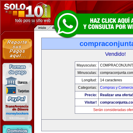
compraconjunt
Vendido!
Mayusculas:
COMPRACONJUNT
Minusculas:
compraconjunta.co
Longitud:
14 caracteres
Categorias:
Compras y Comercio
Precio:
Realizar una oferta
Visitar!
compraconjunta.c
Serán consideradas ofer